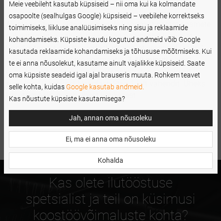
KASUTAMISJUHEND
Meie veebileht kasutab küpsiseid – nii oma kui ka kolmandate
osapoolte (sealhulgas Google) küpsiseid – veebilehe korrektseks
Alustage Step 1 aktivaarori peale kandmist pärast ripsmete
toimimiseks, liikluse analüüsimiseks ning sisu ja reklaamide
puhastamist ja sobiva suurusega ripsmeriba liimimist.
kohandamiseks. Küpsiste kaudu kogutud andmeid võib Google
Kandke toodet ripsmejuurtest, jälgige, et veepiirist jääks 1
kasutada reklaamide kohandamiseks ja tõhususe mõõtmiseks. Kui
mm vahe ja ärge katke ripsmeotsi.
7-10 minuti
pärast
te ei anna nõusolekut, kasutame ainult vajalikke küpsiseid. Saate
eemaldage toode vatipadja või aplikaatoriga. Pakend
oma küpsiste seadeid igal ajal brauseris muuta. Rohkem teavet
sisaldab 10 kotikest Nanolash Step 1 Lift vahendit. Üheks
selle kohta, kuidas
Google kasutab andmeid.
kasutamiseks piisab ühest kotikesest.
Kas nõustute küpsiste kasutamisega?
Jah, annan oma nõusoleku
Ei, ma ei anna oma nõusoleku
Kohalda
Kas olete ilutööstuse
spetsialist ja teil on küsimusi
koostöövõimaluste kohta?