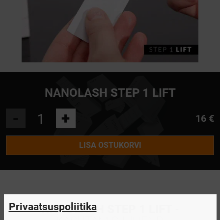
NANOLASH STEP 1 LIFT
-
+
16 €
LISA OSTUKORVI
Privaatsuspoliitika
NANOLASH STEP 1 LIFT
-