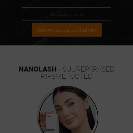
Soovin saada pakkumist
NANOLASH
- SUUREPÄRASED
RIPSMETOOTED