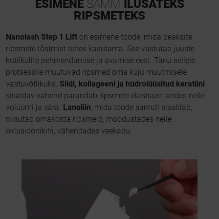
ESIMENE
SAMM
ILUSATEKS
RIPSMETEKS
Nanolash Step 1 Lift
on esimene toode, mida peaksite
ripsmete tõstmist tehes kasutama. See vastutab juuste
kutiikulite pehmendamise ja avamise eest. Tänu sellele
protsessile muutuvad ripsmed oma kuju muutmisele
vastuvõtlikuks.
Siidi, kollageeni ja hüdrolüüsitud keratiini
sisaldav vahend parandab ripsmete elastsust, andes neile
volüümi ja sära.
Lanoliin
, mida toode samuti sisaldab,
niisutab omakorda ripsmeid, moodustades neile
oklusioonikihi, vähendades veekadu.