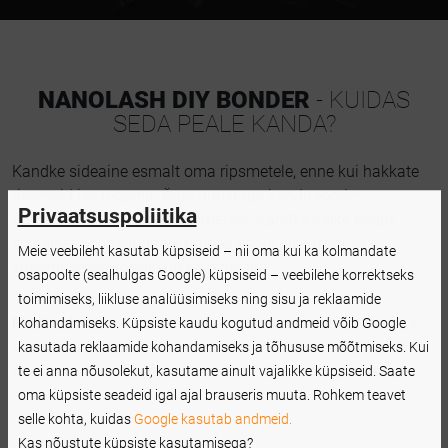
NANOLASH DIY BONDER
- KUIDAS
SEDA PEALE KANDA?
Kandke sideaine esmalt oma ripsmetele, enne kui hakkate
ripsmeid ise tegema. Ärge unustage kanda toodet
Privaatsuspoliitika
põhjalikult puhastatud ripsmetele. Kandke väike kogus
sideainet ripsmejuurtele umbes poole pikkuseni, et
Meie veebileht kasutab küpsiseid – nii oma kui ka kolmandate
kunstripsmed korralikult kinnituksid.
osapoolte (sealhulgas Google) küpsiseid – veebilehe korrektseks
toimimiseks, liikluse analüüsimiseks ning sisu ja reklaamide
Must sideaine
sobib ideaalselt mustade kobarripsmetega,
kohandamiseks. Küpsiste kaudu kogutud andmeid võib Google
samas kui läbipaistev versioon on mitmekülgne ja sobib
kasutada reklaamide kohandamiseks ja tõhususe mõõtmiseks. Kui
kokku mis tahes värviga Nanolashi DIY kobarripsmetega.
te ei anna nõusolekut, kasutame ainult vajalikke küpsiseid. Saate
oma küpsiste seadeid igal ajal brauseris muuta. Rohkem teavet
selle kohta, kuidas
Google kasutab andmeid.
Kas nõustute küpsiste kasutamisega?