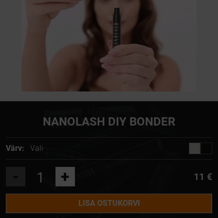
NANOLASH DIY BONDER
Värv:
Vali
-
+
11 €
LISA OSTUKORVI