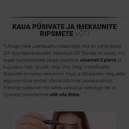
KAUA PÜSIVATE JA IMEKAUNITE
RIPSMETE
VÕTI
Tutvuge meie uuendusliku sideainega, mis on pühendatud
DIY ripsmepikendustele. Nanolash DIY Bonder on toode, mis
tagab kunstripsmete paigal püsimise
vähemalt 5 päeva
ja
kujundus näeb täiuslik välja ilma ühegi viimistluseta.
Sideainet on kahes versioonis: must ja läbipaistev ning selle
ergonoomiline pintsel võimaldab kiiret pealekandmist.
Proovige sideainet mis tahes valikus ja veenduge ise, et
ripsmete pikendamine
võib olla lihtne.