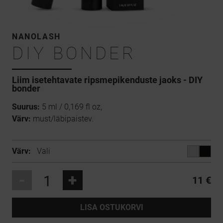
NANOLASH
DIY BONDER
Liim isetehtavate ripsmepikenduste jaoks - DIY
bonder
Suurus:
5 ml / 0,169 fl oz,
Värv:
must/läbipaistev.
Värv:
Vali
-
+
11 €
LISA OSTUKORVI