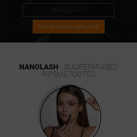
Soovin saada pakkumist
NANOLASH
- SUUREPÄRASED
RIPSMETOOTED