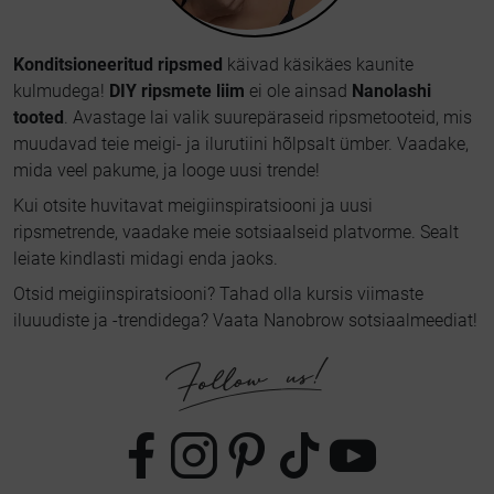
Konditsioneeritud ripsmed
käivad käsikäes kaunite
kulmudega!
DIY ripsmete liim
ei ole ainsad
Nanolashi
tooted
. Avastage lai valik suurepäraseid ripsmetooteid, mis
muudavad teie meigi- ja ilurutiini hõlpsalt ümber. Vaadake,
mida veel pakume, ja looge uusi trende!
Kui otsite huvitavat meigiinspiratsiooni ja uusi
ripsmetrende, vaadake meie sotsiaalseid platvorme. Sealt
leiate kindlasti midagi enda jaoks.
Otsid meigiinspiratsiooni? Tahad olla kursis viimaste
iluuudiste ja -trendidega? Vaata Nanobrow sotsiaalmeediat!